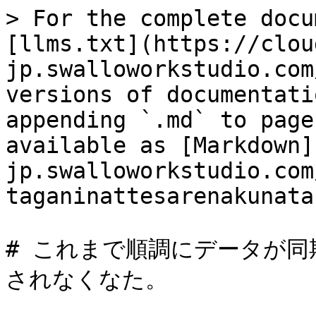
> For the complete docu
[llms.txt](https://clou
jp.swalloworkstudio.com
versions of documentati
appending `.md` to page
available as [Markdown]
jp.swalloworkstudio.com
taganinattesarenakunata
# これまで順調にデータが
されなくなた。
