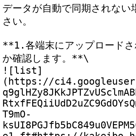
データが自動で同期されない
さい。

**1.各端末にアップロード
か確認します。**\

![list]
(https://ci4.googleuser
q9glHZy8JKkJPTZvUSclmAB
RtxfFEQiiUdD2uZC9GdOYsQ
T9mO-
ksUI8PGJfb5bC849u0VEPM5